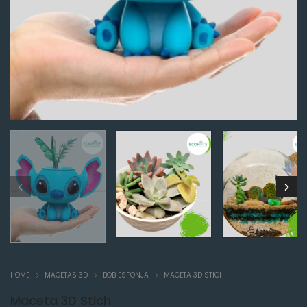
HOME
MACETAS 3D
BOB ESPONJA
MACETA 3D STICH
Maceta 3D Stich