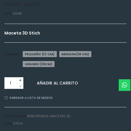
Q
65.00
–
Q
120.00
SKU:
12345
Maceta 3D Stich
TAMAÑO
PEQUEÑO (12 CM)
MEDIANA(18 CM)
GRANDE (25CM)
Maceta
AÑADIR AL CARRITO
3D
Stich
quantity
AGREGAR A LISTA DE DESEOS
CATEGORIES:
BOB ESPONJA
,
MACETAS 3D
TAG:
STICH