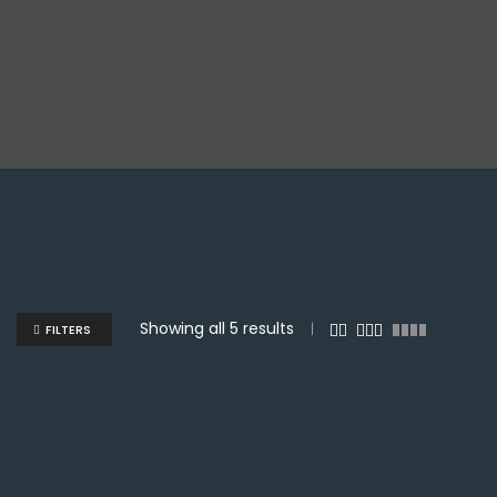
Showing all 5 results
FILTERS
Q
100.00
Q
100.00
NEW
NEW
NEW