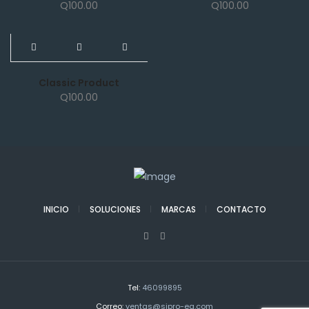
Q
100.00
Q
100.00
NEW
Classic Product
Q
100.00
INICIO
SOLUCIONES
MARCAS
CONTACTO
Tel:
46099895
Correo:
ventas@sipro-eq.com