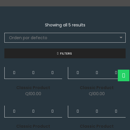
Showing all 5 results
Orden por defecto
FILTERS
NEW
NEW
Classic Product
Classic Product
Q
100.00
Q
100.00
NEW
NEW
Classic Product
Classic Product