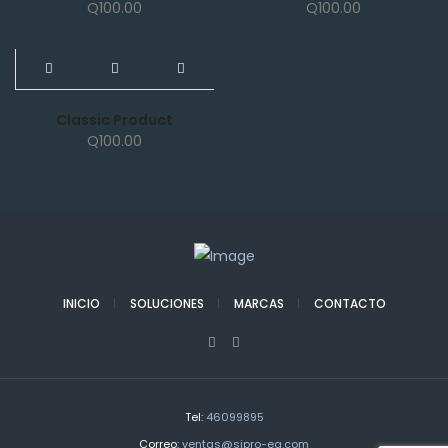
Q
100.00
Q
100.00
NEW
Classic Product
Q
100.00
INICIO
SOLUCIONES
MARCAS
CONTACTO
Tel:
46099895
Correo:
ventas@sipro-eq.com