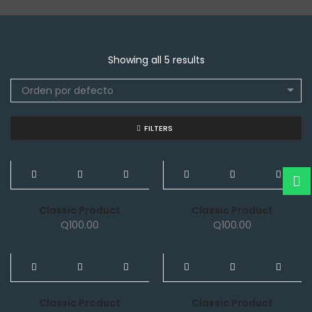
Showing all 5 results
Orden por defecto
FILTERS
NEW
NEW
Classic Product
Classic Product
Q
100.00
Q
100.00
NEW
NEW
Classic Product
Classic Product