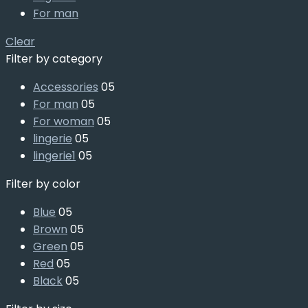
For man
Clear
Filter by category
Accessories
05
For man
05
For woman
05
lingerie
05
lingerie1
05
Filter by color
Blue
05
Brown
05
Green
05
Red
05
Black
05