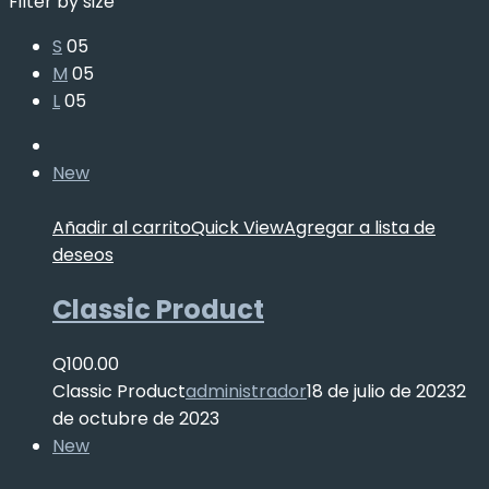
Filter by size
S
05
M
05
L
05
New
Añadir al carrito
Quick View
Agregar a lista de
deseos
Classic Product
Q
100.00
Classic Product
administrador
18 de julio de 2023
2
de octubre de 2023
New