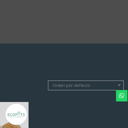
Orden por defecto
Q
100.00
NEW